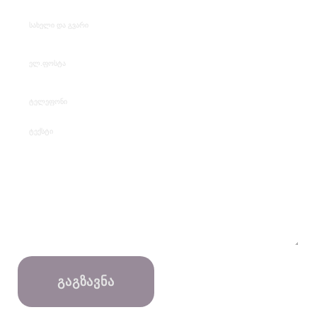
ᲒᲐᲒᲖᲐᲕᲜᲐ