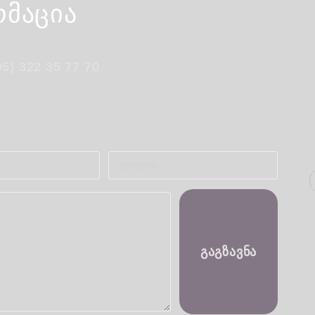
რმაცია
95) 322 35 77 70
ᲒᲐᲒᲖᲐᲕᲜᲐ