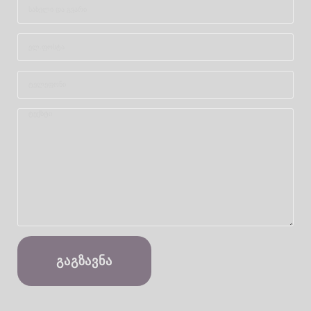
ᲒᲐᲒᲖᲐᲕᲜᲐ