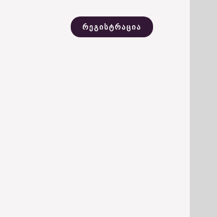
ᲠᲔᲒᲘᲡᲢᲠᲐᲪᲘᲐ