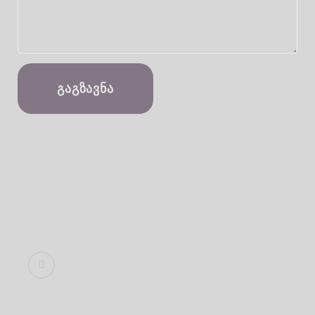
ᲒᲐᲒᲖᲐᲕᲜᲐ