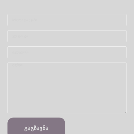
ᲒᲐᲒᲖᲐᲕᲜᲐ