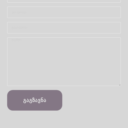
ᲒᲐᲒᲖᲐᲕᲜᲐ