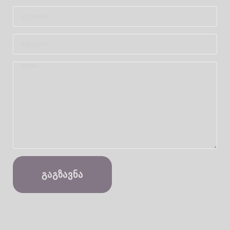
ᲒᲐᲒᲖᲐᲕᲜᲐ