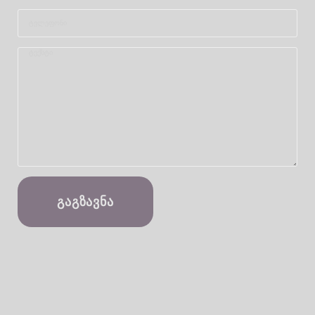
ᲒᲐᲒᲖᲐᲕᲜᲐ